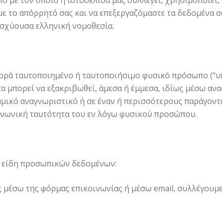
 με τον οποίο η ιστοσελίδα μας συλλέγει, χρησιμοποιεί,
ε το απόρρητό σας και να επεξεργαζόμαστε τα δεδομένα σ
ισχύουσα ελληνική νομοθεσία.
ορά ταυτοποιημένο ή ταυτοποιήσιμο φυσικό πρόσωπο (“υ
α μπορεί να εξακριβωθεί, άμεσα ή έμμεσα, ιδίως μέσω αν
μμικό αναγνωριστικό ή σε έναν ή περισσότερους παράγοντ
οινωνική ταυτότητα του εν λόγω φυσικού προσώπου.
θα είδη προσωπικών δεδομένων:
ς μέσω της φόρμας επικοινωνίας ή μέσω email, συλλέγουμ