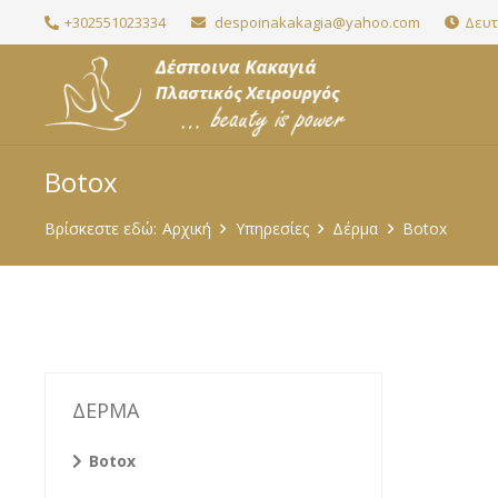
+302551023334
despoinakakagia@yahoo.com
Δευτ.
Botox
Βρίσκεστε εδώ:
Αρχική
Υπηρεσίες
Δέρμα
Botox
ΔΕΡΜΑ
Botox