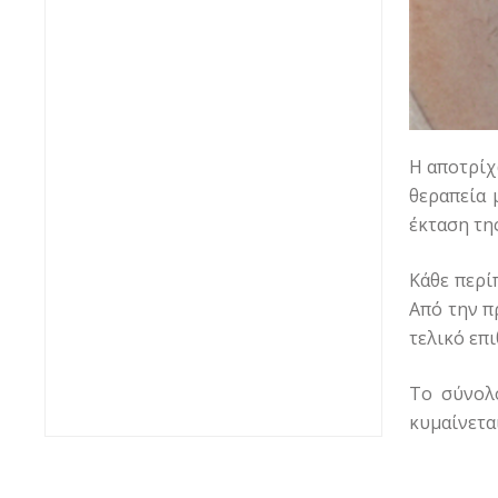
Η αποτρίχ
θεραπεία 
έκταση τη
Κάθε περί
Από την π
τελικό επ
Το σύνολ
κυμαίνετα