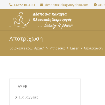
+302551023334
despoinakakagia@yahoo.com
Δευτ.
Αποτρίχωση
Βρίσκεστε εδώ:
Αρχική
Υπηρεσίες
Laser
Αποτρίχωση
LASER
Ευρυαγγείες