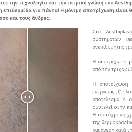
τε την τεχνολογία και την ιατρική γνώση του Aesthip
 επιδερμίδα για πάντα! Η μόνιμη αποτρίχωση είναι θ
όσο και τους άνδρες.
Στο Aesthipla
συστημάτων la
ανεπιθύμητης τρ
H αποτρίχωση με
από την τριχοφυΐ
Η αποτρίχωση μ
ενέργειας εξ’ ολ
αποτέλεσμα η α
συντελεί στην κ
Η ταυτόχρονη χρ
της θερμοκρασία
και άνεση κατά τ